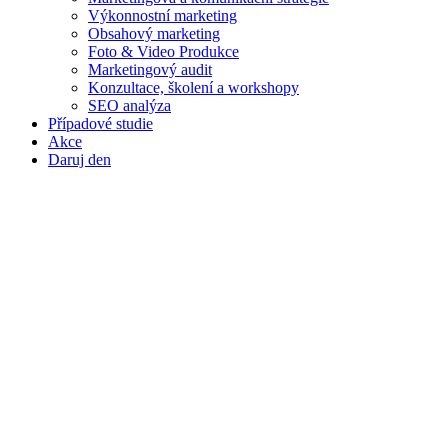
Výkonnostní marketing
Obsahový marketing
Foto & Video Produkce
Marketingový audit
Konzultace, školení a workshopy
SEO analýza
Případové studie
Akce
Daruj den