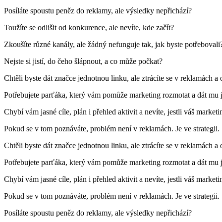
Posíláte spoustu peněz do reklamy, ale výsledky nepřichází?
Toužíte se odlišit od konkurence, ale nevíte, kde začít?
Zkoušíte různé kanály, ale žádný nefunguje tak, jak byste potřebovali
Nejste si jistí, do čeho šlápnout, a co může počkat?
Chtěli byste dát značce jednotnou linku, ale ztrácíte se v reklamách a
Potřebujete parťáka, který vám pomůže marketing rozmotat a dát mu 
Chybí vám jasné cíle, plán i přehled aktivit a nevíte, jestli váš market
Pokud se v tom poznáváte, problém není v reklamách. Je ve strategii.
Chtěli byste dát značce jednotnou linku, ale ztrácíte se v reklamách a
Potřebujete parťáka, který vám pomůže marketing rozmotat a dát mu 
Chybí vám jasné cíle, plán i přehled aktivit a nevíte, jestli váš market
Pokud se v tom poznáváte, problém není v reklamách. Je ve strategii.
Posíláte spoustu peněz do reklamy, ale výsledky nepřichází?