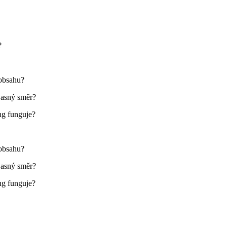
?
 obsahu?
jasný směr?
ing funguje?
 obsahu?
jasný směr?
ing funguje?