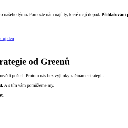
o našeho týmu. Pomozte nám najít ty, které mají dopad.
Přihlašování 
ruj den
rategie od Greenů
povědi počasí. Proto u nás bez výjimky začínáme strategií.
l.
A s tím vám pomůžeme my.
t.