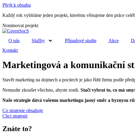
Přejít k obsahu
Každý rok vybíráme jeden projekt, kterému věnujeme den práce celéh
Nominovat projekt
O nás
Služby
Případové studie
Akce
Da
Kontakt
Marketingová a komunikační st
Stavět marketing na dojmech a pocitech je jako řídit firmu podle před
Nemusíte zkoušet všechno, abyste rostli.
Stačí vybrat to, co má smys
Naše strategie dává vašemu marketingu jasný směr a byznysu růs
Co strategie obsahuje
Chci strategii
Znáte to?