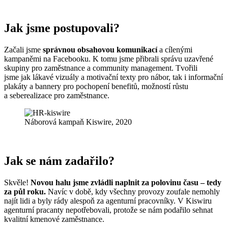
Jak jsme postupovali?
Začali jsme
správnou obsahovou komunikací
a cílenými
kampaněmi na Facebooku. K tomu jsme přibrali správu uzavřené
skupiny pro zaměstnance a community management. Tvořili
jsme jak lákavé vizuály a motivační texty pro nábor, tak i informační
plakáty a bannery pro pochopení benefitů, možností růstu
a seberealizace pro zaměstnance.
Náborová kampaň Kiswire, 2020
Jak se nám zadařilo?
Skvěle!
Novou halu jsme zvládli naplnit za polovinu času – tedy
za půl roku.
Navíc v době, kdy všechny provozy zoufale nemohly
najít lidi a byly rády alespoň za agenturní pracovníky. V Kiswiru
agenturní pracanty nepotřebovali, protože se nám podařilo sehnat
kvalitní kmenové zaměstnance.