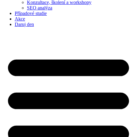
Konzultace, školení a workshopy
SEO analýza
Případové studie
Akce
Daruj den