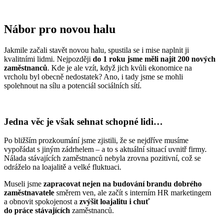
Nábor pro novou halu
Jakmile začali stavět novou halu, spustila se i mise naplnit ji
kvalitními lidmi. Nejpozději
do 1 roku jsme měli najít 200 nových
zaměstnanců
. Kde je ale vzít, když jich kvůli ekonomice na
vrcholu byl obecně nedostatek? Ano, i tady jsme se mohli
spolehnout na sílu a potenciál sociálních sítí.
Jedna věc je však sehnat schopné lidi…
Po bližším prozkoumání jsme zjistili, že se nejdříve musíme
vypořádat s jiným zádrhelem – a to s aktuální situací uvnitř firmy.
Nálada stávajících zaměstnanců nebyla zrovna pozitivní, což se
odráželo na loajalitě a velké fluktuaci.
Museli jsme
zapracovat nejen na budování brandu dobrého
zaměstnavatele
směrem ven, ale začít s interním HR marketingem
a obnovit spokojenost a
zvýšit loajalitu i chuť
do práce stávajících
zaměstnanců.