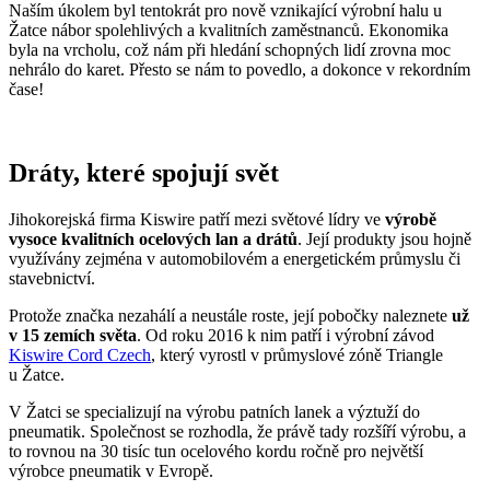
Naším úkolem byl tentokrát pro nově vznikající výrobní halu u
Žatce nábor spolehlivých a kvalitních zaměstnanců. Ekonomika
byla na vrcholu, což nám při hledání schopných lidí zrovna moc
nehrálo do karet. Přesto se nám to povedlo, a dokonce v rekordním
čase!
Dráty, které spojují svět
Jihokorejská firma Kiswire patří mezi světové lídry ve
výrobě
vysoce kvalitních ocelových lan a drátů
. Její produkty jsou hojně
využívány zejména v automobilovém a energetickém průmyslu či
stavebnictví.
Protože značka nezahálí a neustále roste, její pobočky naleznete
už
v 15 zemích světa
. Od roku 2016 k nim patří i výrobní závod
Kiswire Cord Czech
, který vyrostl v průmyslové zóně Triangle
u Žatce.
V Žatci se specializují na výrobu patních lanek a výztuží do
pneumatik. Společnost se rozhodla, že právě tady rozšíří výrobu, a
to rovnou na 30 tisíc tun ocelového kordu ročně pro největší
výrobce pneumatik v Evropě.