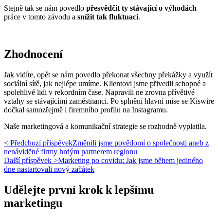
Stejně tak se nám povedlo
přesvědčit ty stávající o výhodách
práce v tomto závodu a
snížit tak fluktuaci
.
Zhodnocení
Jak vidíte, opět se nám povedlo překonat všechny překážky a využít
sociální sítě, jak nejlépe umíme. Klientovi jsme přivedli schopné a
spolehlivé lidi v rekordním čase. Napravili ne zrovna přívětivé
vztahy se stávajícími zaměstnanci. Po splnění hlavní mise se Kiswire
dočkal samozřejmě i firemního profilu na Instagramu.
Naše marketingová a komunikační strategie se rozhodně vyplatila.
< Předchozí příspěvek
Změnili jsme povědomí o společnosti aneb z
nenáviděné firmy hrdým partnerem regionu
Další příspěvek >
Marketing po covidu: Jak jsme během jediného
dne nastartovali nový začátek
Udělejte první krok k lepšímu
marketingu