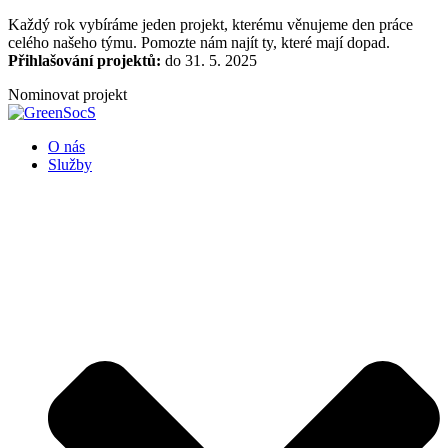
Přejít
Každý rok vybíráme jeden projekt, kterému věnujeme den práce
k
celého našeho týmu. Pomozte nám najít ty, které mají dopad.
obsahu
Přihlašování projektů:
do 31. 5. 2025
Nominovat projekt
O nás
Služby