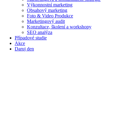
Výkonnostní marketing
Obsahový marketing
Foto & Video Produkce
Marketingový audit
Konzultace, školení a workshopy
SEO analýza
Případové studie
Akce
Daruj den