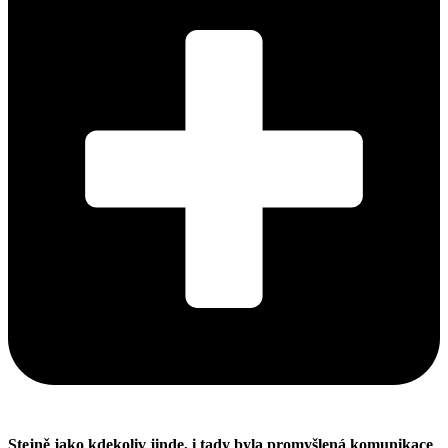
Stejně jako kdekoliv jinde, i tady byla promyšlená komunikace