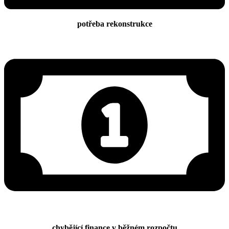
potřeba rekonstrukce
chybějící finance v běžném rozpočtu