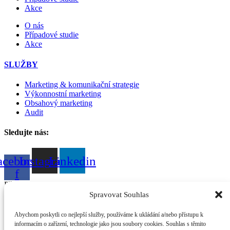
Akce
O nás
Případové studie
Akce
SLUŽBY
Marketing & komunikační strategie
Výkonnostní marketing
Obsahový marketing
Audit
Sledujte nás:
acebook-
Instagram
Linkedin
f
Přihlaste se na workshop
Spravovat Souhlas
Přihlášku dokončíte prostřednictvím krátkého formuláře.
Abychom poskytli co nejlepší služby, používáme k ukládání a/nebo přístupu k
informacím o zařízení, technologie jako jsou soubory cookies. Souhlas s těmito