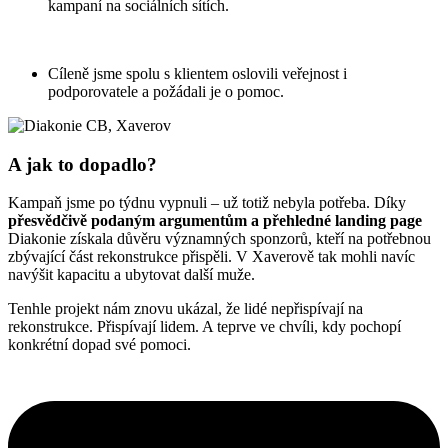
kampaní na sociálních sítích.
Cíleně jsme spolu s klientem oslovili veřejnost i
podporovatele a požádali je o pomoc.
A jak to dopadlo?
Kampaň jsme po týdnu vypnuli – už totiž nebyla potřeba.
Díky
přesvědčivě podaným argumentům a přehledné landing page
Diakonie získala důvěru významných sponzorů, kteří na potřebnou
zbývající část rekonstrukce přispěli.
V Xaverově tak mohli navíc
navýšit kapacitu a ubytovat další muže.
Tenhle projekt nám znovu ukázal, že lidé nepřispívají na
rekonstrukce. Přispívají lidem. A teprve ve chvíli, kdy pochopí
konkrétní dopad své pomoci.