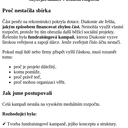
Proč nestačila sbírka
Část peněz na rekonstrukci pokryla dotace. Diakonie ale řešila,
jakým způsobem financovat zbylou část.
Nemohla využít vlastní
rozpočet, protože by tím ohrozila další běžící sociální projekty.
Řešením byla
fundraisingová kampaň
, kterou Diakonie vyzve
širokou veřejnost a zapojí dárce. Jenže zveřejnit číslo účtu nestačí.
Pokud mají lidé nebo firmy přispět vyšší částkou, musí rozumět
tomu:
proč je projekt důležitý,
komu pomůže,
proč právě teď,
proč mohou organizaci věřit.
Jak jsme postupovali
Celá kampaň nestála na vysokém mediálním rozpočtu.
Rozhodující byla:
✔
Tvorba fundraisingové kampaně, jejího konceptu a struktury.