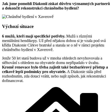
Jak jsme pomohli Diakonii získat důvěru významných partnerů
a dokončit rekonstrukci chráněného bydlení?
Výchozí situace
6 mužů, kteří mají specifické potřeby.
Mužů s různými
mentálními hendikepy. Už před nějakou dobou si je vzala pod svá
křídla Diakonie Církve bratrské a starala se o ně v rámci projektu
chráněného bydlení v Xaverově.
Jenže 50 let stará budova už v mnoha ohledech nevyhovovala a
stěhování s ohledem na obyvatele domu nepřipadalo v úvahu.
Kromě renovace bylo třeba zajistit také bezbariérový přístup a
celkově lepší podmínky pro obyvatele.
A Diakonie stála před
rozhodnutím, zda dotaci vrátit, nebo najít způsob, jak rekonstrukci
dofinancovat.