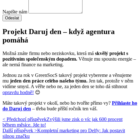
Napište nám
Odeslat
Projekt Daruj den – když agentura
pomáhá
Možná znáte firmu nebo neziskovku, která má
skvělý projekt s
pozitivním společenským dopadem.
Věnuje mu spoustu energie –
ale
nemá finance na marketing.
Jednou za rok v GreenSocS takový projekt vybereme a věnujeme
mu
jeden den práce celého našeho týmu.
Jen tak, protože v něm
vidíme smysl. A věřte nebo ne, za jeden den se toho dá stihnout
opravdu hodně!
😊
Máte takový projekt v okolí, nebo ho tvoříte přímo vy?
Přihlaste ho
do Daruj den
– třeba bude příští ročník ten váš.
< Předchozí příspěvek
Zvýšili jsme zisk o víc jak 600 procent
během měsíce. Jde to!
Další příspěvek >
Kompletní marketing pro Delfy: Jak postavit
silnou značku